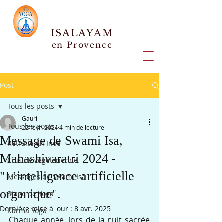
ISALAYAM
en Provence
Post
Tous les posts
Gauri
Tous les posts
22 févr. 2024
4 min de lecture
Message de Swami Isa,
Retraite en Inde
Mahashivaratri 2024 -
Cuisine végétarienne
"L’intelligence artificielle
Messages de Swami Isa
organique".
Stage de Yoga
Dernière mise à jour :
8 avr. 2025
Karma Yoga
Chaque année, lors de la nuit sacrée 