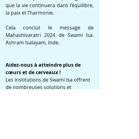
que la vie continuera dans l’équilibre, 
la paix et l’harmonie.
Cela conclut le message de 
Mahashivaratri 2024 de Swami Isa. 
Ashram Isalayam, Inde.
Aidez-nous à atteindre plus de 
cœurs et de cerveaux !   
Les institutions de Swami Isa offrent 
de nombreuses solutions et  
activités pour agir à la racine - en 
particulier pour transformer la  
connaissance humaine avec 
l'éducation. Ses projets 
comprennent une  nouvelle forme 
d'éducation (Education for Total 