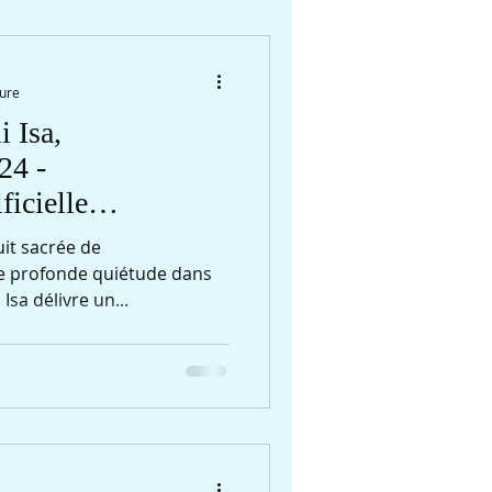
ture
 Isa,
24 -
ficielle
uit sacrée de
e profonde quiétude dans
sa délivre un...