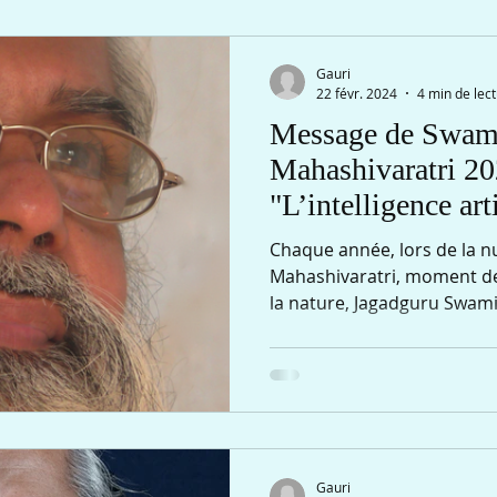
Gauri
22 févr. 2024
4 min de lec
Message de Swami
Mahashivaratri 20
"L’intelligence arti
organique".
Chaque année, lors de la n
Mahashivaratri, moment d
la nature, Jagadguru Swami I
Gauri