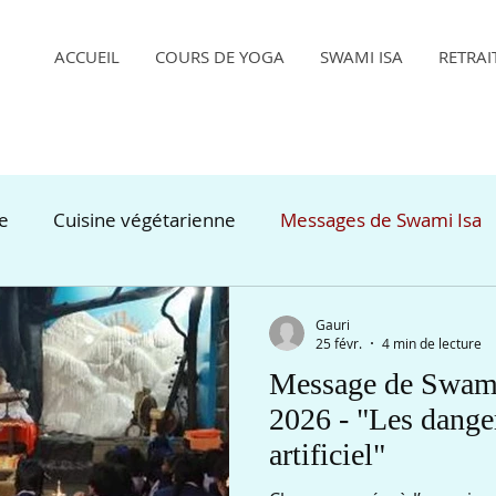
ACCUEIL
COURS DE YOGA
SWAMI ISA
RETRAI
de
Cuisine végétarienne
Messages de Swami Isa
Gauri
25 févr.
4 min de lecture
Message de Swami 
2026 - "Les dang
artificiel"