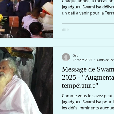
Chaque année, à l’occasion
Jagadguru Swami Isa déliv
un défi à venir pour la Terre
humaine — un appel à s’éve
direction et à éviter les cat
message de Swami Isa était
le monde naturel et créons
artificiel. Nous nous éloign
exploitant sans pitié ses re
transformant pour créer u
Gauri
22 mars 2025
4 min de lec
Message de Swami 
2025 - "Augmentat
température"
Comme vous le savez peut-
Jagadguru Swami Isa pour l
les défis imminents auxquels