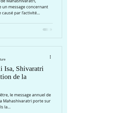
 de Mahashivaratri,
re un message concernant
 causé par l’activité
iller, à changer de
astrophes. Le 15 février, le
 le suivant : Nous ignorons
 un monde parallèle,
ons de la nature, en
ssources et en les
n nouve
ture
Isa, Shivaratri
ion de la
être, le message annuel de
a Mahashivaratri porte sur
 la...