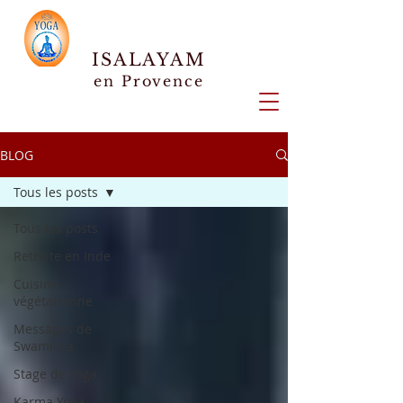
ISALAYAM
en Provence
BLOG
Tous les posts
Tous les posts
Retraite en Inde
Cuisine
végétarienne
Messages de
Swami Isa
Stage de Yoga
Karma Yoga