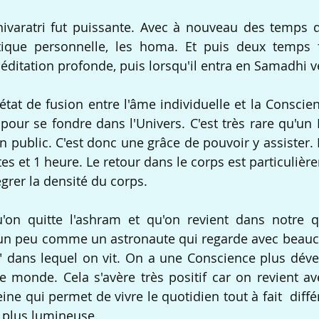
ivaratri fut puissante. Avec à nouveau des temps d
ique personnelle, les homa. Et puis deux temps for
itation profonde, puis lorsqu'il entra en Samadhi v
tat de fusion entre l'âme individuelle et la Conscienc
 pour se fondre dans l'Univers. C'est très rare qu'un M
 public. C'est donc une grâce de pouvoir y assister. E
es et 1 heure. Le retour dans le corps est particulièr
égrer la densité du corps.
u'on quitte l'ashram et qu'on revient dans notre qu
 un peu comme un astronaute qui regarde avec beauco
 dans lequel on vit. On a une Conscience plus déve
e monde. Cela s'avère très positif car on revient av
ine qui permet de vivre le quotidien tout à fait  diff
 plus lumineuse.