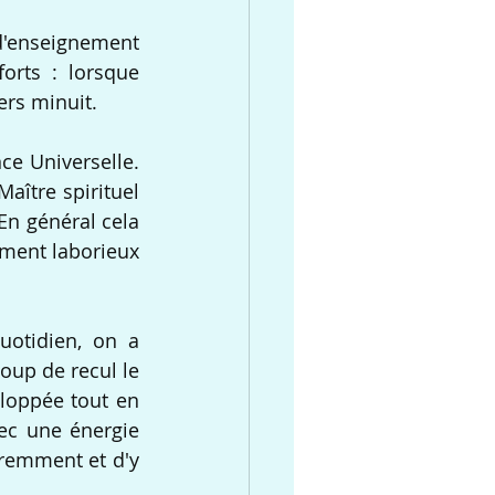
'enseignement  
ts : lorsque  
ers minuit.
e Universelle. 
aître spirituel 
n général cela 
ement laborieux 
otidien, on a  
up de recul le 
loppée tout en 
ec une énergie 
éremment et d'y 