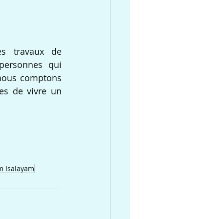
s travaux de 
ersonnes qui  
 nous comptons 
s de vivre un 
m Isalayam