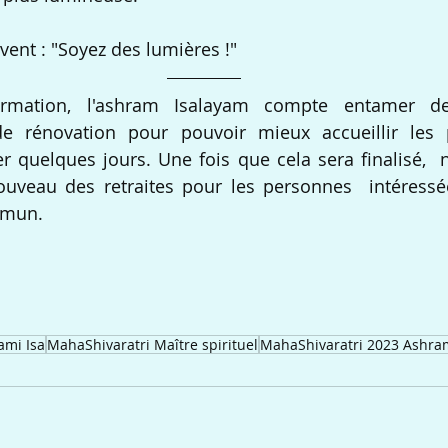
ent : "Soyez des lumières !"
ormation, l'ashram Isalayam compte entamer de
de rénovation pour pouvoir mieux accueillir les p
r quelques jours. Une fois que cela sera finalisé, 
uveau des retraites pour les personnes  intéressée
mmun.
ami Isa
MahaShivaratri Maître spirituel
MahaShivaratri 2023 Ashra