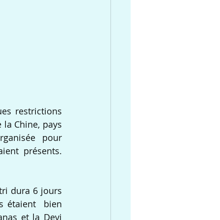
s restrictions 
la Chine, pays 
organisée  pour 
ent présents. 
 dura 6 jours  
s étaient  bien 
as et la Devi 