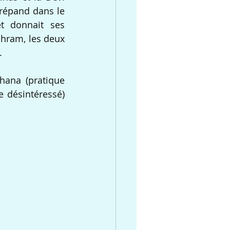
répand dans le 
t donnait ses 
hram, les deux  
. 
ana (pratique 
e désintéressé) 